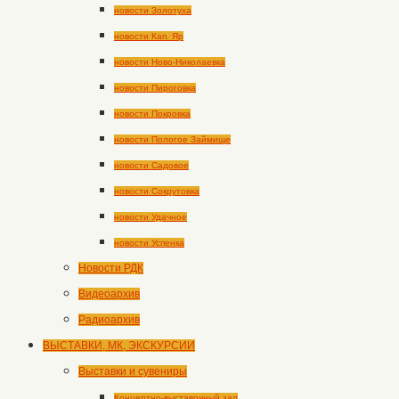
новости Золотуха
новости Кап. Яр
новости Ново-Николаевка
новости Пироговка
новости Покровка
новости Пологое Займище
новости Садовое
новости Сокрутовка
новости Удачное
новости Успенка
Новости РДК
Видеоархив
Радиоархив
ВЫСТАВКИ, МК, ЭКСКУРСИИ
Выставки и сувениры
Концертно-выставочный зал