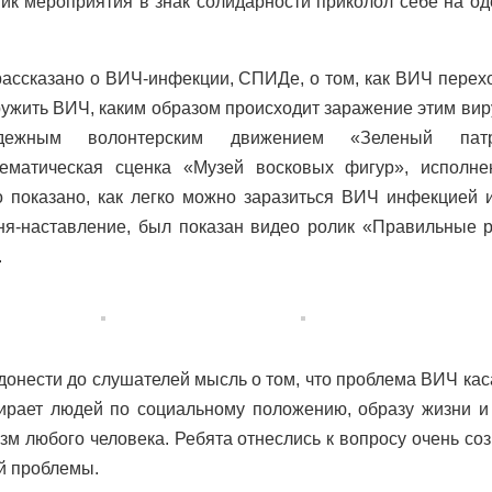
ник мероприятия в знак солидарности приколол себе на о
ассказано о ВИЧ-инфекции, СПИДе, о том, как ВИЧ перех
ужить ВИЧ, каким образом происходит заражение этим вир
одежным волонтерским движением «Зеленый пат
ематическая сценка «Музей восковых фигур», исполне
 показано, как легко можно заразиться ВИЧ инфекцией 
ня-наставление, был показан видео ролик «Правильные 
.
онести до слушателей мысль о том, что проблема ВИЧ кас
бирает людей по социальному положению, образу жизни и
зм любого человека. Ребята отнеслись к вопросу очень соз
й проблемы.