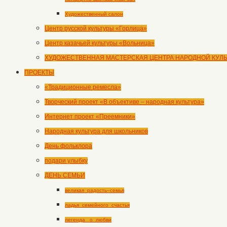
Художественный салон
Центр русской культуры «Горлица»
Центр казачьей культуры «Вольница»
ХУДОЖЕСТВЕННАЯ МАСТЕРСКАЯ ЦЕНТРА НАРОДНОЙ КУЛ
ПРОЕКТЫ
«Традиционные ремесла»
Творческий проект «В объективе – народная культура»
Интернет проект «Преемники»
Народная культура для школьников
День фольклора
подари улыбку
ДЕНЬ СЕМЬИ
великая_радость–семья
ладья_семейного_счастья
легенда _о_любви