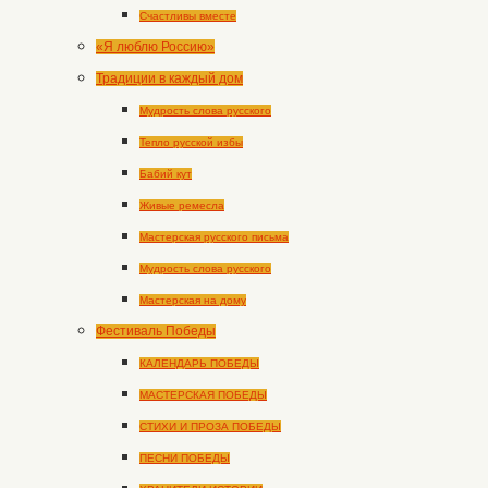
Счастливы вместе
«Я люблю Россию»
Традиции в каждый дом
Мудрость слова русского
Тепло русской избы
Бабий кут
Живые ремесла
Мастерская русского письма
Мудрость слова русского
Мастерская на дому
Фестиваль Победы
КАЛЕНДАРЬ ПОБЕДЫ
МАСТЕРСКАЯ ПОБЕДЫ
СТИХИ И ПРОЗА ПОБЕДЫ
ПЕСНИ ПОБЕДЫ