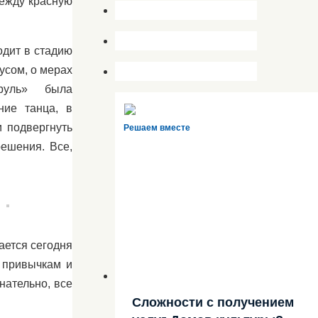
дежду красную
одит в стадию
усом, о мерах
руль» была
ние танца, в
и подвергнуть
Решаем вместе
решения. Все,
ается сегодня
 привычкам и
нательно, все
Сложности с получением