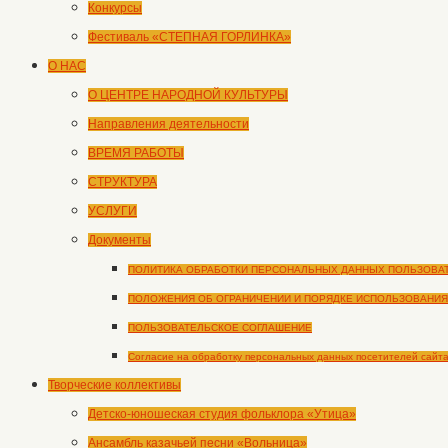
Конкурсы
Фестиваль «СТЕПНАЯ ГОРЛИНКА»
О НАС
О ЦЕНТРЕ НАРОДНОЙ КУЛЬТУРЫ
Направления деятельности
ВРЕМЯ РАБОТЫ
СТРУКТУРА
УСЛУГИ
Документы
ПОЛИТИКА ОБРАБОТКИ ПЕРСОНАЛЬНЫХ ДАННЫХ ПОЛЬЗОВА
ПОЛОЖЕНИЯ ОБ ОГРАНИЧЕНИИ И ПОРЯДКЕ ИСПОЛЬЗОВАНИЯ
ПОЛЬЗОВАТЕЛЬСКОЕ СОГЛАШЕНИЕ
Согласие на обработку персональных данных посетителей сайт
Творческие коллективы
Детско-юношеская студия фольклора «Утица»
Ансамбль казачьей песни «Вольница»