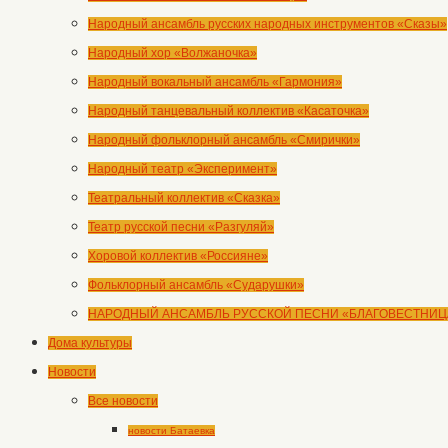
Народный ансамбль русских народных инструментов «Сказы»
Народный хор «Волжаночка»
Народный вокальный ансамбль «Гармония»
Народный танцевальный коллектив «Касаточка»
Народный фольклорный ансамбль «Смирички»
Народный театр «Эксперимент»
Театральный коллектив «Сказка»
Театр русской песни «Разгуляй»
Хоровой коллектив «Россияне»
Фольклорный ансамбль «Сударушки»
НАРОДНЫЙ АНСАМБЛЬ РУССКОЙ ПЕСНИ «БЛАГОВЕСТНИЦ
Дома культуры
Новости
Все новости
новости Батаевка