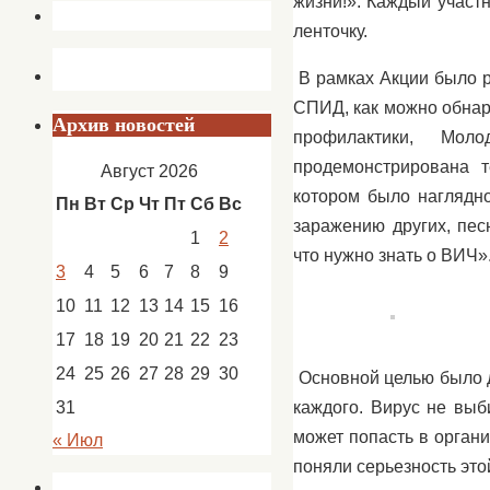
жизни!». Каждый участ
ленточку.
В рамках Акции было р
СПИД, как можно обнар
Архив новостей
профилактики, Мол
продемонстрирована т
Август 2026
котором было наглядно
Пн
Вт
Ср
Чт
Пт
Сб
Вс
заражению других, пес
1
2
что нужно знать о ВИЧ»
3
4
5
6
7
8
9
10
11
12
13
14
15
16
17
18
19
20
21
22
23
24
25
26
27
28
29
30
Основной целью было д
каждого. Вирус не вы
31
может попасть в органи
« Июл
поняли серьезность это