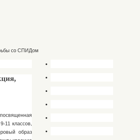
орьбы со СПИДом
кция,
 посвященная
-11 классов,
оровый образ