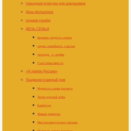
Народная культура для школьников
День фольклора
подари улыбку
ДЕНЬ СЕМЬИ
великая_радость–семья
ладья_семейного_счастья
легенда _о_любви
Счастливы вместе
«Я люблю Россию»
Традиции в каждый дом
Мудрость слова русского
Тепло русской избы
Бабий кут
Живые ремесла
Мастерская русского письма
Мудрость слова русского