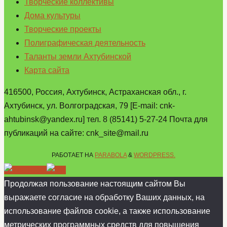
Творческие коллективы
Дома культуры
Творческие проекты
Полиграфическая деятельность
Таланты земли Ахтубинской
Карта сайта
416500, Россия, Ахтубинск, Астраханская обл., г.
Ахтубинск, ул. Волгоградская, 79 [E-mail: cnk-
ahtubinsk@yandex.ru] тел. 8 (85141) 5-27-24 Почта для
публикаций на сайте: cnk_site@mail.ru
РАБОТАЕТ НА
PARABOLA
&
WORDPRESS.
Продолжая пользование настоящим сайтом Вы
выражаете согласие на обработку Ваших данных, на
использование файлов cookie, а также использование
метрических программных средств для повышения