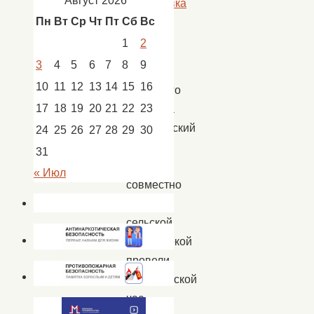
Август 2026
Сокрутовка
Пн
Вт
Ср
Чт
Пт
Сб
Вс
1
2
К
3
4
5
6
7
8
9
Дню
10
11
12
13
14
15
16
народного
17
18
19
20
21
22
23
единства
сокрутовский
24
25
26
27
28
29
30
Дом
31
культуры
« Июл
совместно
с
сельской
библиотекой
провели
исторической
час