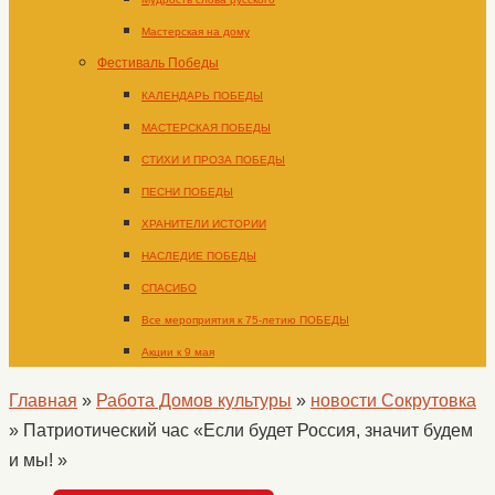
Мастерская на дому
Фестиваль Победы
КАЛЕНДАРЬ ПОБЕДЫ
МАСТЕРСКАЯ ПОБЕДЫ
СТИХИ И ПРОЗА ПОБЕДЫ
ПЕСНИ ПОБЕДЫ
ХРАНИТЕЛИ ИСТОРИИ
НАСЛЕДИЕ ПОБЕДЫ
СПАСИБО
Все мероприятия к 75-летию ПОБЕДЫ
Акции к 9 мая
Главная
»
Работа Домов культуры
»
новости Сокрутовка
»
Патриотический час «Если будет Россия, значит будем
и мы! »