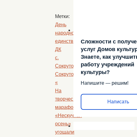
Метки:
День
народного
Сложности с получ
единства
,
услуг Домов культу
ДК
Знаете, как улучшит
с.
работу учреждений
Сокрутовка
,
культуры?
Сокрутовка
.
«
Напишите — решим!
На
творческом
Написать
марафоне
«Нескучная
осень»
угощали