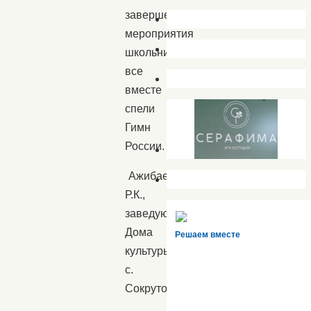
завершении
мероприятия
школьники
все
вместе
спели
Гимн
России.
Ажибаева
Р.К.,
заведующая
Дома
Решаем вместе
культуры
с.
Сокрутовка