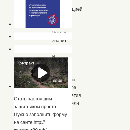
с
презентацией
«Если
будет
Россия,
значит
будем
и
мы!
».
Вниманию
участников
мероприятия
Стать настоящим
предложили
защитником просто.
экскурс
Нужно заполнить форму
в
на сайте http://
историю