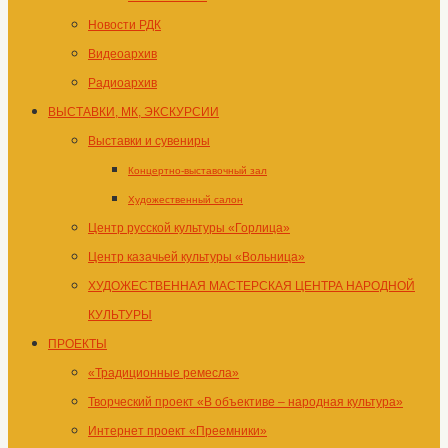
Новости РДК
Видеоархив
Радиоархив
ВЫСТАВКИ, МК, ЭКСКУРСИИ
Выставки и сувениры
Концертно-выставочный зал
Художественный салон
Центр русской культуры «Горлица»
Центр казачьей культуры «Вольница»
ХУДОЖЕСТВЕННАЯ МАСТЕРСКАЯ ЦЕНТРА НАРОДНОЙ
КУЛЬТУРЫ
ПРОЕКТЫ
«Традиционные ремесла»
Творческий проект «В объективе – народная культура»
Интернет проект «Преемники»