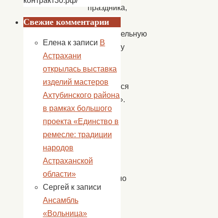
контракт30.рф/
праздника,
провели
Свежие комментарии
познавательную
Елена
к записи
В
викторину
Астрахани
«С
открылась выставка
чего
изделий мастеров
начинается
Ахтубинского района
Родина?».
в рамках большого
Дети
проекта «Единство в
показали
ремесле: традиции
хорошие
народов
знания
Астраханской
и
области»
правильно
Сергей
к записи
отвечали
Ансамбль
на
«Вольница»
вопросы