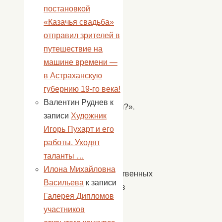
постановкой
турнира
«Казачья свадьба»
«Люблю
отправил зрителей в
Отчизну
путешествие на
я…,
машине времени —
или
в Астраханскую
чем
губернию 19-го века!
мы
Валентин Руднев
к
гордимся?».
записи
Художник
Ребята
Игорь Пухарт и его
узнали,
работы. Уходят
что
таланты …
кроме
Илона Михайловна
государственных
Васильева
к записи
символов
Галерея Дипломов
в
участников
каждой