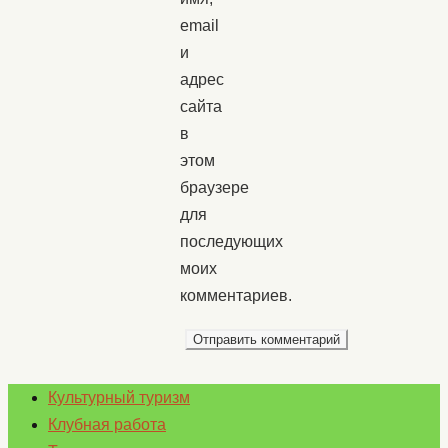
email
и
адрес
сайта
в
этом
браузере
для
последующих
моих
комментариев.
Культурный туризм
Клубная работа