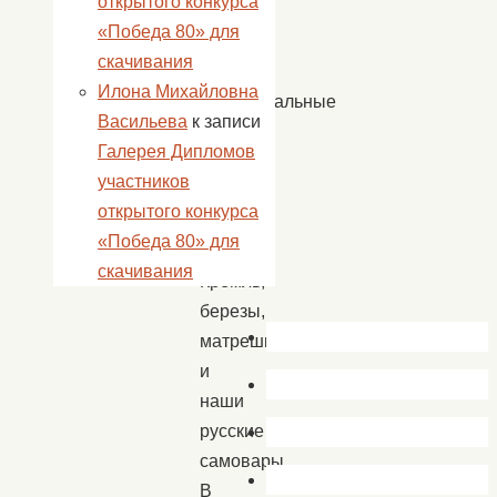
открытого конкурса
стране
«Победа 80» для
есть
скачивания
и
Илона Михайловна
неофициальные
Васильева
к записи
символы
Галерея Дипломов
нации.
участников
В
открытого конкурса
России
«Победа 80» для
это
скачивания
Кремль,
березы,
матрешки
и
наши
русские
самовары.
В