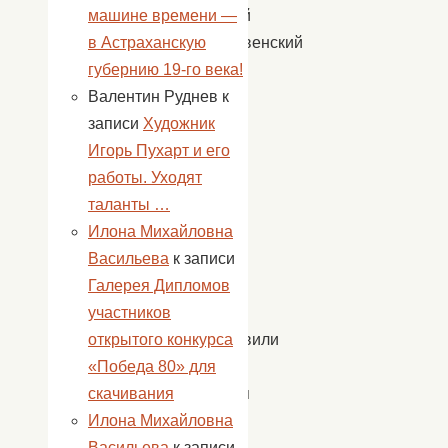
любимый
машине времени —
Рождественский
в Астраханскую
конкурс
губернию 19-го века!
насчитал
Валентин Руднев
к
113
записи
Художник
работ
Игорь Пухарт и его
(!)
работы. Уходят
в
таланты …
разных
Илона Михайловна
техниках
Васильева
к записи
и
Галерея Дипломов
стилях.
участников
Представили
открытого конкурса
свои
«Победа 80» для
творения
скачивания
дети
Илона Михайловна
и
Васильева
к записи