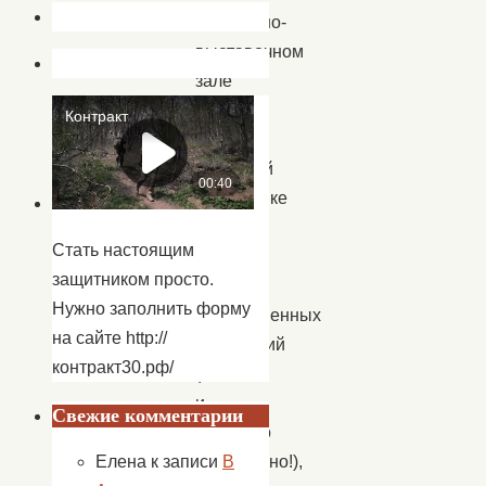
Концертно-
выставочном
зале
ЦНК
в
камерной
обстановке
без
Стать настоящим
зрителей
защитником просто.
и
Нужно заполнить форму
торжественных
на сайте http://
церемоний
контракт30.рф/
(как
и
Свежие комментарии
заведено
изначально!),
Елена
к записи
В