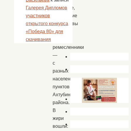
взрослые,
Галерея Дипломов
творческие
участников
коллективы
открытого конкурса
и
«Победа 80» для
мастера-
скачивания
ремесленники
—
с
разных
населенных
пунктов
Ахтубинского
района.
В
жири
вошли: