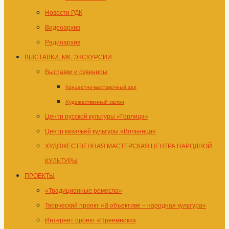
Новости РДК
Видеоархив
Радиоархив
ВЫСТАВКИ, МК, ЭКСКУРСИИ
Выставки и сувениры
Концертно-выставочный зал
Художественный салон
Центр русской культуры «Горлица»
Центр казачьей культуры «Вольница»
ХУДОЖЕСТВЕННАЯ МАСТЕРСКАЯ ЦЕНТРА НАРОДНОЙ
КУЛЬТУРЫ
ПРОЕКТЫ
«Традиционные ремесла»
Творческий проект «В объективе – народная культура»
Интернет проект «Преемники»