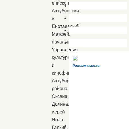
епископ
Ахтубинский
и
Енотаевский
Матфей,
начальник
Управления
культуры
и
Решаем вместе
кинофикации
Ахтубирнского
района
Оксана
Долина,
иерей
Иоан
Галкин,