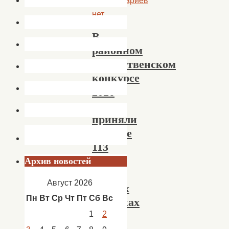
Комментариев
нет
В
районном
Рождественском
конкурсе
2026
года
приняли
участие
113
работ
Архив новостей
в
Август 2026
разных
Пн
Вт
Ср
Чт
Пт
Сб
Вс
техниках
1
2
и