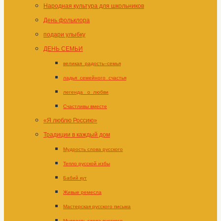
Народная культура для школьников
День фольклора
подари улыбку
ДЕНЬ СЕМЬИ
великая_радость–семья
ладья_семейного_счастья
легенда _о_любви
Счастливы вместе
«Я люблю Россию»
Традиции в каждый дом
Мудрость слова русского
Тепло русской избы
Бабий кут
Живые ремесла
Мастерская русского письма
Мудрость слова русского