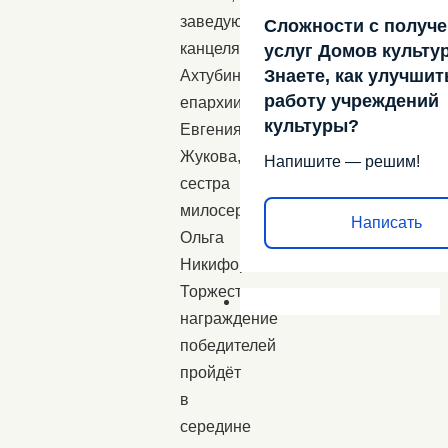
заведующая
Сложности с получ
канцелярией
услуг Домов культу
Знаете, как улучшит
Ахтубинский
работу учреждений
епархии
культуры?
Евгения
Жукова,
Напишите — решим!
сестра
милосердия
Написать
Ольга
Никифорова.
Торжественное
награждение
победителей
пройдёт
в
середине