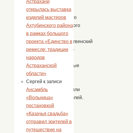
члены
Астрахани
жюри
открылась выставка
районного
изделий мастеров
творческого
Ахтубинского района
конкурса
в рамках большого
«Рождественский
проекта «Единство в
подарок»
ремесле: традиции
оценили
народов
конкурсные
Астраханской
работы
области»
и
Сергей
к записи
определили
Ансамбль
победителей.
«Вольница»
В
постановкой
этом
«Казачья свадьба»
году
отправил зрителей в
наш
путешествие на